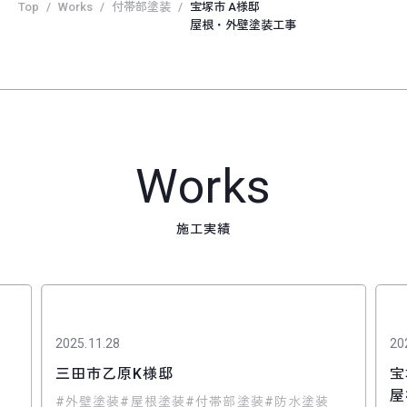
Top
Works
付帯部塗装
宝塚市 A様邸
屋根・外壁塗装工事
Works
施工実績
2025.11.28
20
三田市乙原K様邸
宝
屋
外壁塗装
屋根塗装
付帯部塗装
防水塗装